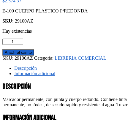
$
2.574,37
E-100 CUERPO PLASTICO P/REDONDA
SKU:
29100AZ
Hay existencias
MARCADOR
PERMANENTE
EDDING
Añadir al carrito
AZUL
SKU:
29100AZ
Categoría:
LIBRERIA COMERCIAL
cantidad
Descripción
Información adicional
Descripción
Marcador permanente, con punta y cuerpo redondo. Contiene tinta
permanente, no tóxica, de secado rápido y resistente al agua. Trazo:
Información adicional