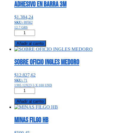
ADHESIVO EN BARRA 3M
$
1.384,24
SKU:
89562
12.7 GRS
ADHESIVO
EN
BARRA
Añadir al carrito
3M
cantidad
SOBRE OFICIO INGLES MEDORO
$
12.827,62
SKU:
71
1395 12X23,5 X 100 UND
SOBRE
OFICIO
INGLES
Añadir al carrito
MEDORO
cantidad
MINAS FILGO HB
$
599,45