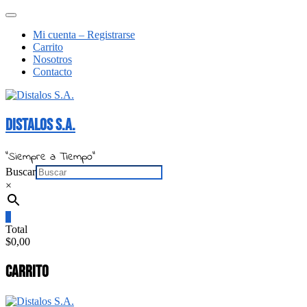
Saltar
Menú
al
de
Mi cuenta – Registrarse
contenido
la
Carrito
barra
Nosotros
superior
Contacto
Distalos S.A.
"Siempre a Tiempo"
Buscar
×
0
Total
$0,00
Carrito