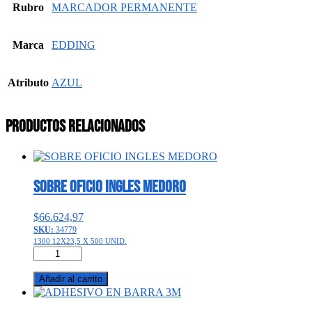
Rubro
MARCADOR PERMANENTE
Marca
EDDING
Atributo
AZUL
Productos relacionados
SOBRE OFICIO INGLES MEDORO
$
66.624,97
SKU:
34779
1300 12X23,5 X 500 UNID.
SOBRE
OFICIO
INGLES
Añadir al carrito
MEDORO
cantidad