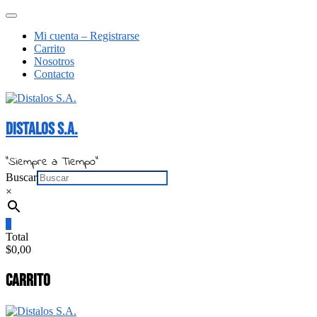
Saltar
Menú
al
de
Mi cuenta – Registrarse
contenido
la
Carrito
barra
Nosotros
superior
Contacto
Distalos S.A.
"Siempre a Tiempo"
Buscar
×
0
Total
$0,00
Carrito