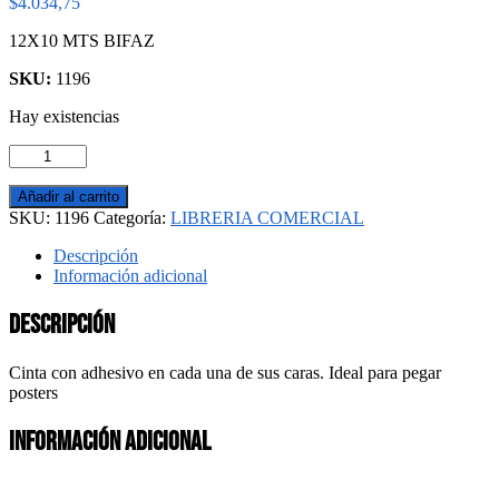
$
4.034,75
12X10 MTS BIFAZ
SKU:
1196
Hay existencias
CINTA
ADHESIVA
STIKO
Añadir al carrito
cantidad
SKU:
1196
Categoría:
LIBRERIA COMERCIAL
Descripción
Información adicional
Descripción
Cinta con adhesivo en cada una de sus caras. Ideal para pegar
posters
Información adicional