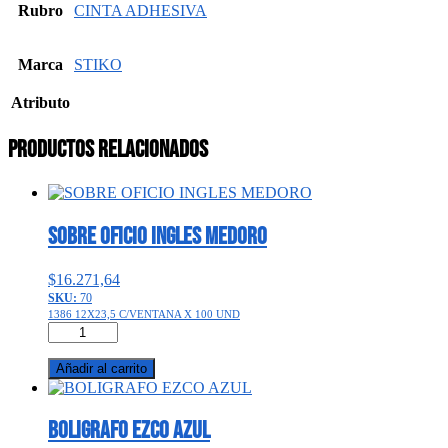
Rubro
CINTA ADHESIVA
Marca
STIKO
Atributo
Productos relacionados
SOBRE OFICIO INGLES MEDORO
$
16.271,64
SKU:
70
1386 12X23,5 C/VENTANA X 100 UND
SOBRE
OFICIO
INGLES
Añadir al carrito
MEDORO
cantidad
BOLIGRAFO EZCO AZUL