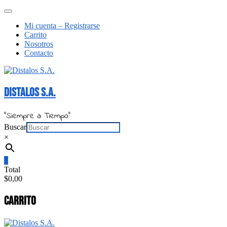
Saltar
Menú
al
de
Mi cuenta – Registrarse
contenido
la
Carrito
barra
Nosotros
superior
Contacto
Distalos S.A.
"Siempre a Tiempo"
Buscar
×
0
Total
$0,00
Carrito