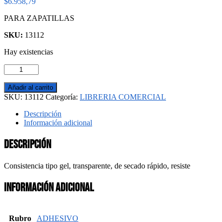
$
6.958,79
PARA ZAPATILLAS
SKU:
13112
Hay existencias
ADHESIVO
ECCOLE
cantidad
Añadir al carrito
SKU:
13112
Categoría:
LIBRERIA COMERCIAL
Descripción
Información adicional
Descripción
Consistencia tipo gel, transparente, de secado rápido, resiste
Información adicional
Rubro
ADHESIVO