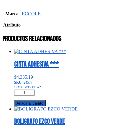
Marca
ECCOLE
Atributo
Productos relacionados
CINTA ADHESIVA ***
$
4.335,19
SKU:
24577
12X30 MTS BIFAZ
CINTA
ADHESIVA
***
Añadir al carrito
cantidad
BOLIGRAFO EZCO VERDE