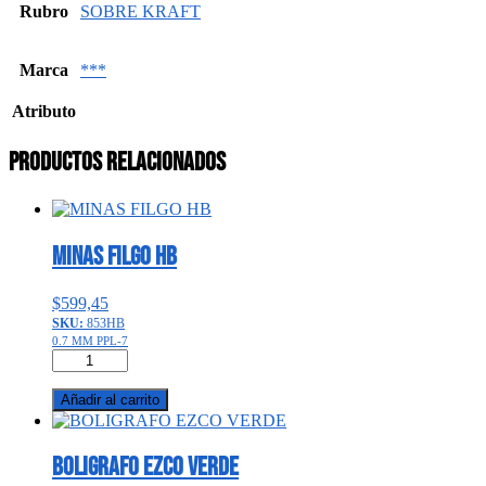
Rubro
SOBRE KRAFT
Marca
***
Atributo
Productos relacionados
MINAS FILGO HB
$
599,45
SKU:
853HB
0.7 MM PPL-7
MINAS
FILGO
HB
Añadir al carrito
cantidad
BOLIGRAFO EZCO VERDE