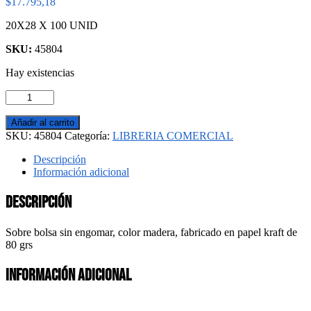
$
17.795,18
20X28 X 100 UNID
SKU:
45804
Hay existencias
SOBRE
KRAFT
***
Añadir al carrito
cantidad
SKU:
45804
Categoría:
LIBRERIA COMERCIAL
Descripción
Información adicional
Descripción
Sobre bolsa sin engomar, color madera, fabricado en papel kraft de
80 grs
Información adicional