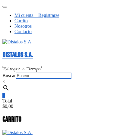
Saltar
Menú
al
de
Mi cuenta – Registrarse
contenido
la
Carrito
barra
Nosotros
superior
Contacto
Distalos S.A.
"Siempre a Tiempo"
Buscar
×
0
Total
$0,00
Carrito