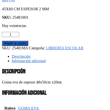
$
843,04
45X60 CM ESPESOR 2 MM
SKU:
25481MA
Hay existencias
GOMA
EVA
PAX
Añadir al carrito
MARRON
SKU:
25481MA
Categoría:
LIBRERIA ESCOLAR
cantidad
Descripción
Información adicional
Descripción
Goma eva de espesor 48x50cm x20mt.
Información adicional
Rubro
GOMA EVA