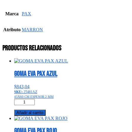
Marca
PAX
Atributo
MARRON
Productos relacionados
GOMA EVA PAX AZUL
$
843,04
SKU:
25481AZ
45X60 CM ESPESOR 2 MM
GOMA
EVA
PAX
Añadir al carrito
AZUL
cantidad
GOMA EVA PAX ROJO