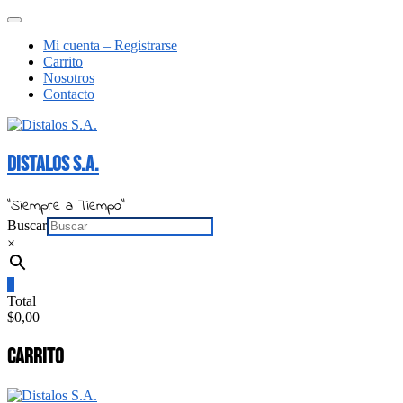
Saltar
Menú
al
de
Mi cuenta – Registrarse
contenido
la
Carrito
barra
Nosotros
superior
Contacto
Distalos S.A.
"Siempre a Tiempo"
Buscar
×
0
Total
$0,00
Carrito