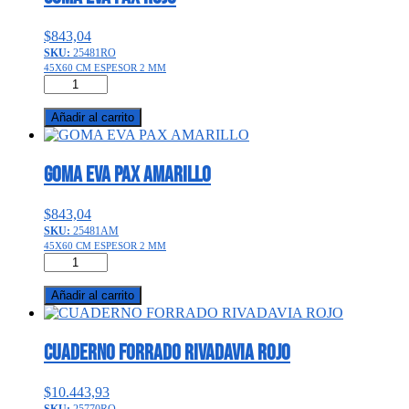
$
843,04
SKU:
25481RO
45X60 CM ESPESOR 2 MM
GOMA
EVA
PAX
Añadir al carrito
ROJO
cantidad
GOMA EVA PAX AMARILLO
$
843,04
SKU:
25481AM
45X60 CM ESPESOR 2 MM
GOMA
EVA
PAX
Añadir al carrito
AMARILLO
cantidad
CUADERNO FORRADO RIVADAVIA ROJO
$
10.443,93